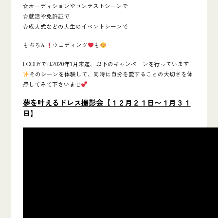
☆オーディションやコンテストシーンで
☆就活や免許証で
☆成人式などの人生のイベントシーンで
もちろん
ウェディング
も
LOODYでは2020年1月末迄、以下のキャンペーンを行っています
そのシーンを体験して、同時に自分を愛することの大切さを体
感してみて下さいませ
夢を叶えるドレス撮影会【１２月２１日〜１月３１
日】