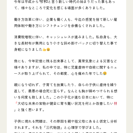
令和
今年は平成から
と言う新しい時代の始まりだった事もあっ
て、様々なところで変化を感じる場面が多くありました。
働き方改革に伴い、企業も働く人も、今迄の感覚を捨て新しい雇
用体制や働き方にシフトチェンジを余儀なくされました。
消費税増税に伴い、キャッシュレスが進みました。私自身も、大
きな長財布が無用となり小さな斜め掛けバックに切り替えた事で
身軽になりました
他にも、今年記憶に残る出来事として、異常気象による災害など
様々ありますが、
私の中では、特に児童虐待や自殺に関するニュ
ースが取り上げられて、その都度、心を痛めた年でした
親になり切れず、子育てを放棄したり、自らの子供に虐待を繰り
返して、最悪の場合死に至らす。なんとも胸が締めつけられる想
いを何度も致しました。この小子化が進む日本において、特に
「
大切な未来の宝物が健全に育ち難い状況を何とか改善したい
」
と強く思います。
子供に現れる問題は、その原因を親や祖父母にあると仮定し分析
されます。それを「三代物語」と心理学で学びました。