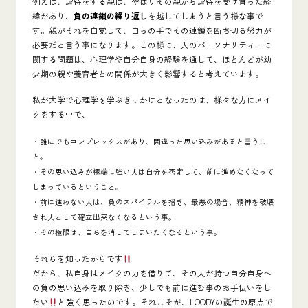
例えば、虐待をする親は、やはりその親から虐待を受け育った経
緯があり、
負の連鎖の繰り返し
を越してしまうと言う様な事で
す。
親がそれを自覚して、自らの手でその連鎖を断ち切る努力が
必要
だと言う事になります。この様に、人のパーソナリティーに
関する問題は、心理学や自分自身の経験を通して、ほとんどが
幼
少期の親や養育者との関係が大きく影響する
と考えています。
私が大学で心理学を学ぶきっかけとなったのは、様々な方にメイ
クをする中で、
・誰にでもコンプレックスがあり、間違った思い込みがあると言うこ
と。
・その思い込みが極端に強い人は自分を否定して、前に進めなくなって
しまっているということ。
・前に進めない人は、負のスパイラルを招き、最悪の場合、精神を破壊
され人として確立出来なくなるという事。
・その極限は、自らを消してしまいたくなるという事。
それらを知ったからです
だから、私自身はメイクの力を借りて、その人が持つ自分自身へ
の負の思い込みを取り除き、少しでも前に進む事のお手伝いをし
たい
と強く思ったのです。それこそが、LOODYの誕生の原点で