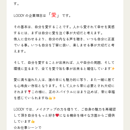
す。
「
愛
」
LOODY の企業理念は
です。
その基本は、自分を愛することです。人から愛されて幸せを実感
するには、まずは
自分に愛を注ぐ事が大切
だと考えます。
他人に合わせるより、自分の内なる声を聴き、いつも自分に正直
でいる事。
いつも自分を丁寧に扱い、楽しませる事が大切だと考
えます。
そして、自分を愛することが出来れば、人や自分の周囲、そして
環境に至るまで、全てを愛で包む事が出来ると確信しています
愛に満ち溢れた人は、誰の目にも魅力的に写り、また一緒に居て
も心地良い存在となります。そして人から常に必要とされ大切に
されます
この様に、正のスパイラルにはまり込めば、常に幸福
を感じていられますね
LOODY では、メイクアップの力を借りて、ご自身の魅力を再確認
して頂き自分をもっと好き
になる機会を様々な方面からご提供
しています
☆お仕事シーンで