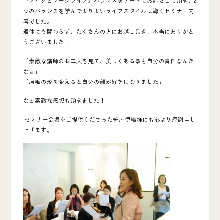
『メイクとワークライフ』
バランス
をテーマにお話させて頂き
、2
つのバランスを学んでよりよいライフスタイルに導くセミナー内
容でした。
連休にも関わらず、たくさんの方にお越し頂き、本当にありがと
うございました！
「素敵な講師のお二人を見て、美しくある事も自分の責任なんだ
なぁ」
「眉毛の形を変えると自分の顔が好きになりました」
など素敵な感想も頂きました！
セミナー会場をご提供くださった笹屋伊織様にも心より感謝申し
上げます。