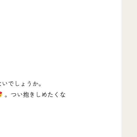
ないでしょうか。
。
つい抱きしめたくな
❣