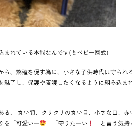
まれている本能なんです(☝️ベビー図式)
から、繁殖を促す為に、小さな子供時代は守られ
を魅了し、保護や養護したくなるように組み込ま
ある、
丸い顔、クリクリの丸い目、小さな口、赤
りを「可愛いー
」「守りたーい
」と言う気持