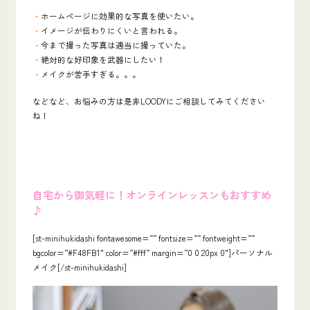
・
ホームページに効果的な写真を使いたい。
・
イメージが伝わりにくいと言われる。
・
今まで撮った写真は適当に撮っていた。
・
絶対的な
好印象を武器にしたい！
・
メイクが苦手すぎる。。。
などなど、お悩みの方は是非LOODYにご相談してみてください
ね！
自宅から御気軽に！オンラインレッスンもおすすめ
♪
[st-minihukidashi fontawesome=”” fontsize=”” fontweight=””
bgcolor=”#F48FB1″ color=”#fff” margin=”0 0 20px 0″]パーソナル
メイク[/st-minihukidashi]