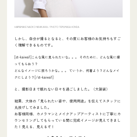
HAIR&MAKE NAOKO NISHIKAWA /
PHOTO TERUMASA HONDA
しかし、自分が撮るとなると、その度にお客様のお気持ちもすご
く理解できるものです。
[st-kaiwa1]
こんな風に見られたいな。。。 そのために、どんな風に撮
ってもらおう？
どんなイメージに振ろうかな。。。 ていうか、何着よう？どんなメイ
[/st-kaiwa1]
クにしよう？
と、撮影日まで眠れない日々を過ごしました。（大袈裟）
結果、大体の「見られたい姿や、使用用途」を伝えてスタッフに
丸投げしてみました。
お客様同様、カメラマンとメイクアップアーティストに丁寧にカ
ウンセリングしてもらっている間に完成イメージが見えてきまし
た！見える、見えるぞ！