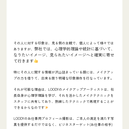
その人に対する印象は、見る側の主観で、個人によって様々では
弊社では、心理学的理論や統計に基づいて、
ありますが、
なりたいイメージ、見られたいイメージへと確実に寄せ
て行きます
特にその人に関する情報が沢山詰まっている
顔
には、
メイクアッ
プの力
を借りて、出来る限り明確な
印象操作
を行なっています。
それが可能な理由は、LOODYのメイクアップアーティストは、社
長自身が心理学理論を学び、それを活かしたメイクテクニックを
スタッフに共有しており、熟練したテクニックで再現することが
できるからなのです
LOODYのお仕事用プロフィール撮影は、ご本人の満足を満たす写
真を提供するだけではなく、ビジネスターゲット(お仕事の相手)