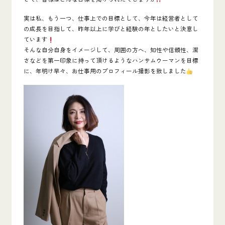
実は私、もう一つ、仕事上での目標として、今年は
経営者
として
の成長を目指して、昨年以上に学びと経験の年としたいと決意し
ています
そんな自分自身をイメージして、周囲の方へ、
知性
や
信頼性
、
潔
さ
などを第一印象に持って頂けるような
ハンサムウーマン
を目標
に、年明け早々、お仕事用のプロフィール撮影を致しました