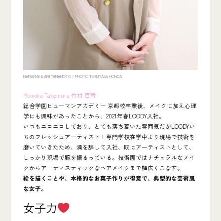
HAIR&MAKE AIRI YAMAMOTO /
PHOTO TERUMASA HONDA
Momoka Takemura 竹村 百香
総合学園ヒューマンアカデミー 京都校卒業後、メイクに加え心理
学にも興味があったことから、2021年春LOODY入社。
いつもニコニコしており、とても落ち着いた雰囲気だがLOODYい
ちのフレッシュアーティスト！専門学校在学中より現場で技術を
磨いていきたため、満を辞して入社、既にアーティストとして、
しっかり現場で腕を振るっている。技術面ではナチュラルなメイ
クからアーティスティックなヘアメイクまで幅広くこなす。
絵を描くことや、本格的なお菓子作りが得意で、典型的な芸術肌
な女子。
女子力