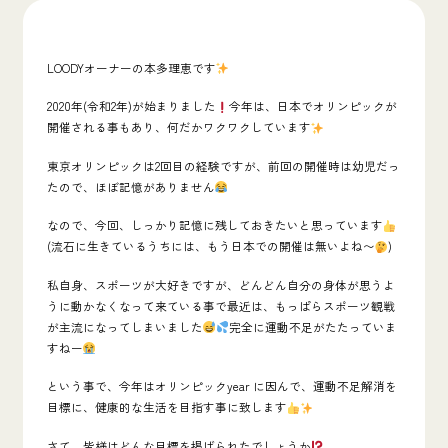
LOODYオーナーの本多理恵です
2020年(令和2年)
が始まりました
今年は、日本で
オリンピック
が
開催される事もあり、何だかワクワクしています
東京オリンピックは2回目の経験ですが、前回の開催時は幼児だっ
たので、ほぼ記憶がありません
なので、今回、しっかり記憶に残しておきたいと思っています
(流石に生きているうちには、もう日本での開催は無いよね〜
)
私自身、スポーツが大好きですが、どんどん自分の身体が思うよ
うに動かなくなって来ている事で最近は、もっぱらスポーツ観戦
が主流になってしまいました
完全に運動不足がたたっていま
すねー
という事で、今年はオリンピックyear に因んで、運動不足解消を
目標に、健康的な生活を目指す事に致します
さて、
皆様はどんな目標を掲げられたでしょうか